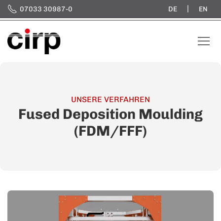
|
07033 30987-0
DE
EN
UNSERE VERFAHREN
Fused Deposition Moulding
(FDM/FFF)