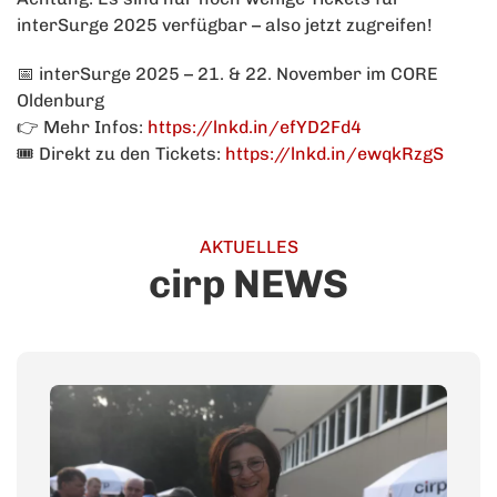
interSurge 2025 verfügbar – also jetzt zugreifen!
📅 interSurge 2025 – 21. & 22. November im CORE
Oldenburg
👉 Mehr Infos:
https://lnkd.in/efYD2Fd4
🎟️ Direkt zu den Tickets:
https://lnkd.in/ewqkRzgS
AKTUELLES
cirp NEWS